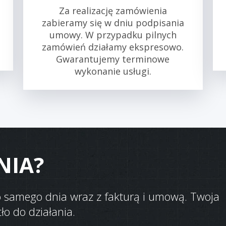
Za realizację zamówienia
zabieramy się w dniu podpisania
umowy. W przypadku pilnych
zamówień działamy ekspresowo.
Gwarantujemy terminowe
wykonanie usługi.
NIA?
go samego dnia wraz z fakturą i umową. Twoja
ło do działania.