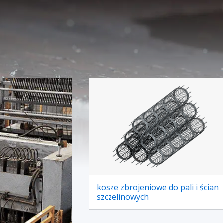
kosze zbrojeniowe do pali i ścian
szczelinowych