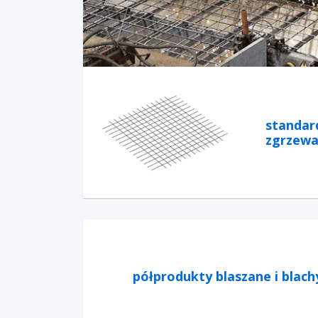
standar
zgrzew
półprodukty blaszane i blach