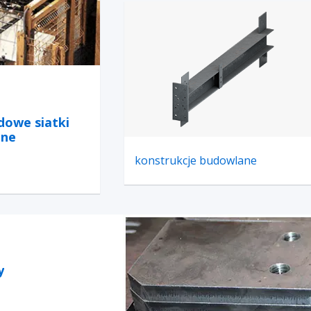
dowe siatki
ane
konstrukcje budowlane
y