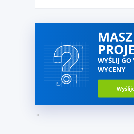
MASZ
PROJ
WYŚLIJ GO
WYCENY
Wyślij