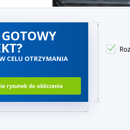
 GOTOWY
EKT?
Roz
 W CELU OTRZYMANIA
cie rysunek do obliczenia