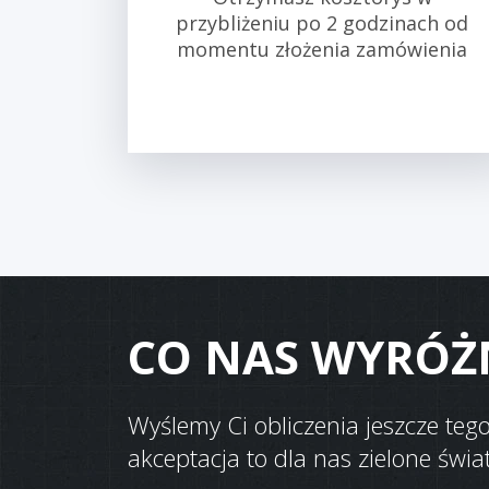
przybliżeniu po 2 godzinach od
momentu złożenia zamówienia
CO NAS WYRÓŻ
Wyślemy Ci obliczenia jeszcze te
akceptacja to dla nas zielone świat