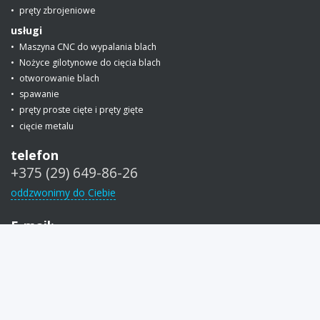
pręty zbrojeniowe
usługi
Maszyna CNC do wypalania blach
Nożyce gilotynowe do cięcia blach
otworowanie blach
spawanie
pręty proste cięte i pręty gięte
cięcie metalu
telefon
+375 (29) 649-86-26
oddzwonimy do Ciebie
E-mail:
info@armin.by
(dla zamówień)
snab@armin.by
(dla dostawców)
© 2013 –2026 SMC Armin LLC