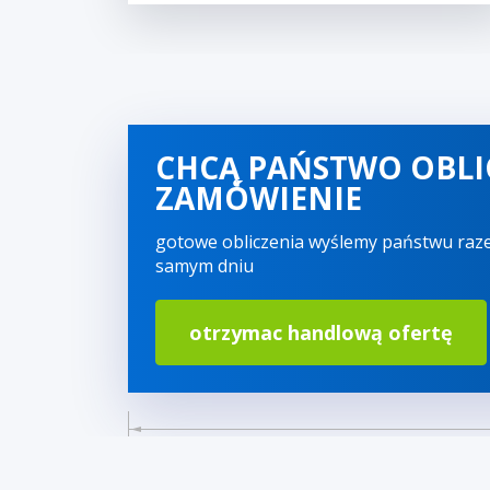
CHCĄ PAŃSTWO OBLI
ZAMÓWIENIE
gotowe obliczenia wyślemy państwu raz
samym dniu
otrzymac handlową ofertę