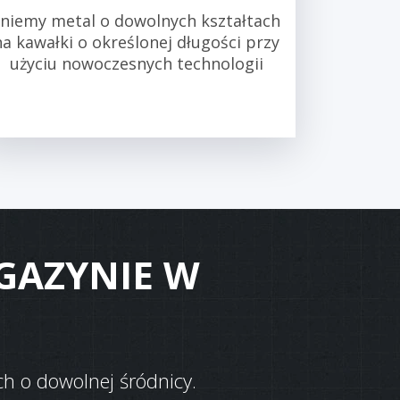
tniemy metal o dowolnych kształtach
na kawałki o określonej długości przy
użyciu nowoczesnych technologii
GAZYNIE W
h o dowolnej śródnicy.