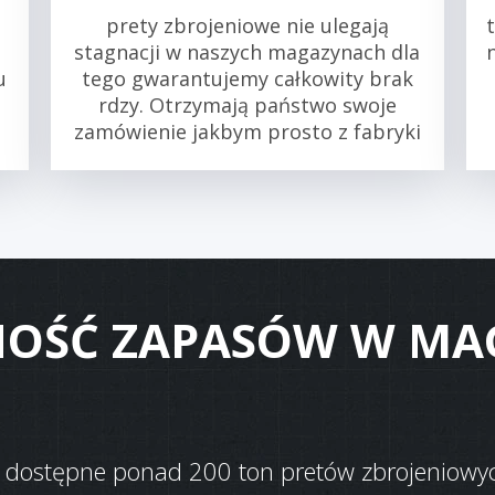
prety zbrojeniowe nie ulegają
stagnacji w naszych magazynach dla
u
tego gwarantujemy całkowity brak
rdzy. Otrzymają państwo swoje
zamówienie jakbym prosto z fabryki
NOŚĆ ZAPASÓW W MA
 dostępne ponad 200 ton pretów zbrojeniowyc