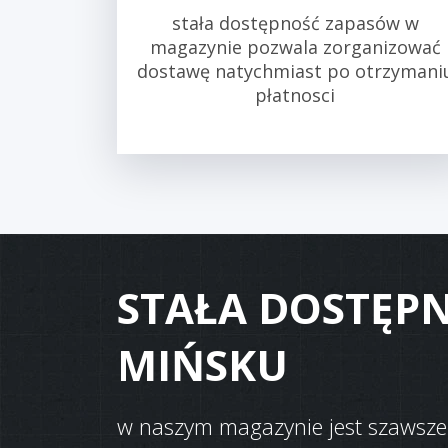
stała dostępność zapasów w
magazynie pozwala zorganizować
dostawę natychmiast po otrzymani
płatnosci
STAŁA DOSTĘP
MIŃSKU
w naszym magazynie jest szawsze