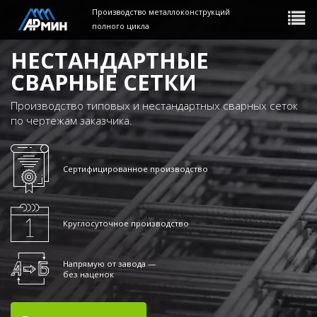
Производство металлоконструкций
Toggle
navigat
полного цикла
НЕСТАНДАРТНЫЕ
CВАРНЫЕ СЕТКИ
Производство типовых и нестандартных сварных сеток
по чертежам заказчика.
Сертифицированное производство
Круглосуточное производство
Напрямую от завода —
без наценок